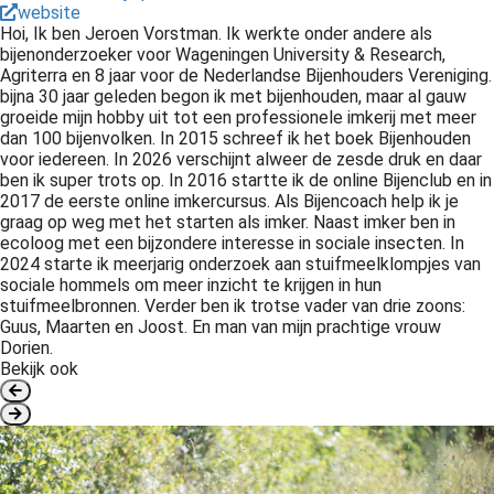
website
Hoi, Ik ben Jeroen Vorstman. Ik werkte onder andere als
bijenonderzoeker voor Wageningen University & Research,
Agriterra en 8 jaar voor de Nederlandse Bijenhouders Vereniging.
bijna 30 jaar geleden begon ik met bijenhouden, maar al gauw
groeide mijn hobby uit tot een professionele imkerij met meer
dan 100 bijenvolken. In 2015 schreef ik het boek Bijenhouden
voor iedereen. In 2026 verschijnt alweer de zesde druk en daar
ben ik super trots op. In 2016 startte ik de online Bijenclub en in
2017 de eerste online imkercursus. Als Bijencoach help ik je
graag op weg met het starten als imker. Naast imker ben in
ecoloog met een bijzondere interesse in sociale insecten. In
2024 starte ik meerjarig onderzoek aan stuifmeelklompjes van
sociale hommels om meer inzicht te krijgen in hun
stuifmeelbronnen. Verder ben ik trotse vader van drie zoons:
Guus, Maarten en Joost. En man van mijn prachtige vrouw
Dorien.
Bekijk ook