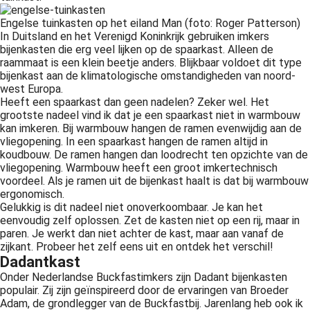
Engelse tuinkasten op het eiland Man (foto: Roger Patterson)
In Duitsland en het Verenigd Koninkrijk gebruiken imkers
bijenkasten die erg veel lijken op de spaarkast. Alleen de
raammaat is een klein beetje anders. Blijkbaar voldoet dit type
bijenkast aan de klimatologische omstandigheden van noord-
west Europa.
Heeft een spaarkast dan geen nadelen? Zeker wel. Het
grootste nadeel vind ik dat je een spaarkast niet in warmbouw
kan imkeren. Bij warmbouw hangen de ramen evenwijdig aan de
vliegopening. In een spaarkast hangen de ramen altijd in
koudbouw. De ramen hangen dan loodrecht ten opzichte van de
vliegopening. Warmbouw heeft een groot imkertechnisch
voordeel. Als je ramen uit de bijenkast haalt is dat bij warmbouw
ergonomisch.
Gelukkig is dit nadeel niet onoverkoombaar. Je kan het
eenvoudig zelf oplossen. Zet de kasten niet op een rij, maar in
paren. Je werkt dan niet achter de kast, maar aan vanaf de
zijkant. Probeer het zelf eens uit en ontdek het verschil!
Dadantkast
Onder Nederlandse Buckfastimkers zijn Dadant bijenkasten
populair. Zij zijn geïnspireerd door de ervaringen van Broeder
Adam, de grondlegger van de Buckfastbij. Jarenlang heb ook ik