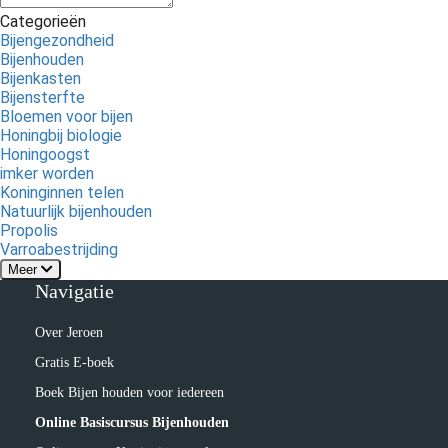
Categorieën
Bijengezondheid
Bijenhouden
Bijenkasten
Bijensterfte
Bloemen voor bijen
Honingbij biologie
Honingoogst
imker worden
Koninginnen telen
Natuurlijk bijenhouden
Propolis
Varroabestrijding
Meer
Navigatie
Over Jeroen
Gratis E-boek
Boek Bijen houden voor iedereen
Online Basiscursus Bijenhouden