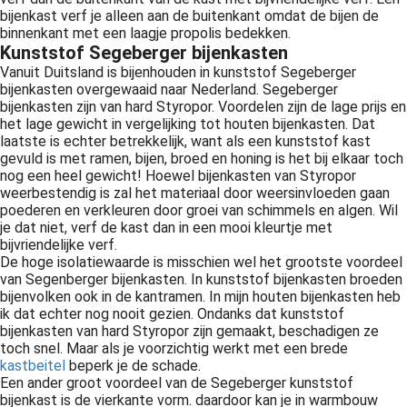
bijenkast verf je alleen aan de buitenkant omdat de bijen de
binnenkant met een laagje propolis bedekken.
Kunststof Segeberger bijenkasten
Vanuit Duitsland is bijenhouden in kunststof Segeberger
bijenkasten overgewaaid naar Nederland. Segeberger
bijenkasten zijn van hard Styropor. Voordelen zijn de lage prijs en
het lage gewicht in vergelijking tot houten bijenkasten. Dat
laatste is echter betrekkelijk, want als een kunststof kast
gevuld is met ramen, bijen, broed en honing is het bij elkaar toch
nog een heel gewicht! Hoewel bijenkasten van Styropor
weerbestendig is zal het materiaal door weersinvloeden gaan
poederen en verkleuren door groei van schimmels en algen. Wil
je dat niet, verf de kast dan in een mooi kleurtje met
bijvriendelijke verf.
De hoge isolatiewaarde is misschien wel het grootste voordeel
van Segenberger bijenkasten. In kunststof bijenkasten broeden
bijenvolken ook in de kantramen. In mijn houten bijenkasten heb
ik dat echter nog nooit gezien. Ondanks dat kunststof
bijenkasten van hard Styropor zijn gemaakt, beschadigen ze
toch snel. Maar als je voorzichtig werkt met een brede
kastbeitel
beperk je de schade.
Een ander groot voordeel van de Segeberger kunststof
bijenkast is de vierkante vorm. daardoor kan je in warmbouw