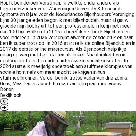
Hoi, Ik ben Jeroen Vorstman. Ik werkte onder andere als
bijenonderzoeker voor Wageningen University & Research,
Agriterra en 8 jaar voor de Nederlandse Bijenhouders Vereniging.
bijna 30 jaar geleden begon ik met bijenhouden, maar al gauw
groeide mijn hobby uit tot een professionele imkerij met meer
dan 100 bijenvolken. In 2015 schreef ik het boek Bijenhouden
voor iedereen. In 2026 verschijnt alweer de zesde druk en daar
ben ik super trots op. In 2016 startte ik de online Bijenclub en in
2017 de eerste online imkercursus. Als Bijencoach help ik je
graag op weg met het starten als imker. Naast imker ben in
ecoloog met een bijzondere interesse in sociale insecten. In
2024 starte ik meerjarig onderzoek aan stuifmeelklompjes van
sociale hommels om meer inzicht te krijgen in hun
stuifmeelbronnen. Verder ben ik trotse vader van drie zoons:
Guus, Maarten en Joost. En man van mijn prachtige vrouw
Dorien.
Bekijk ook