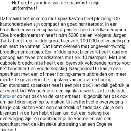
Het grote voordeel van de spaarkast is zijn
uniformiteit!
Dat maakt het imkeren met spaarkasten heel plezierig! De
kastonderdelen zijn compact en goed hanteerbaar. In een
broedkamer van een spaarkast passen tien broedkamerramen.
Elke broedkamerraam heeft ruim 5000 cellen. Volgens Jurgen
Tautz heeft een middelgroot bijenvolk 100.000 cellen nodig om
een nest te vormen. Dat komt overeen met ongeveer twintig
broedkamerraampjes. Een middelgroot bijenvolk heeft daarom
genoeg aan twee broedkamers met elk 10 raampjes. Met een
dubbele broedruimte heeft een bijenvolk voldoende ruimte voor
het broednest én voedselopslag. Naar behoefte kan je een
spaarkast met een of meer honingkamers uitbreiden om meer
ruimte te geven voor het opslaan van nectar en honing.
Een standaard spaarkast heeft een plat dak. Het dak gebruik je
als werkblad. Wanneer je in een bijenkast werkt zet je de balg
beroker
op het dak van de kast ernaast. Ik gebruik het dak ook
om aantekeningen op te maken. Uit esthetische overweging
kan je ook kiezen voor een chaletdak of zadeldak. Als je een
bijenkast in de tuin hebt staan kan dat een belangrijke
overweging zijn. Zo combineer je de voordelen van een
spaarkast met de klassieke uitstraling van een Engelse
tuinkast.