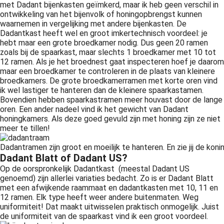
met Dadant bijenkasten geïmkerd, maar ik heb geen verschil in
ontwikkeling van het bijenvolk of honingopbrengst kunnen
waarnemen in vergelijking met andere bijenkasten. De
Dadantkast heeft wel en groot imkertechnisch voordeel: je
hebt maar een grote broedkamer nodig. Dus geen 20 ramen
zoals bij de spaarkast, maar slechts 1 broedkamer met 10 tot
12 ramen. Als je het broednest gaat inspecteren hoef je daarom
maar een broedkamer te controleren in de plaats van kleinere
broedkamers. De grote broedkamerramen met korte oren vind
ik wel lastiger te hanteren dan de kleinere spaarkastamen.
Bovendien hebben spaarkastramen meer houvast door de lange
oren. Een ander nadeel vind ik het gewicht van Dadant
honingkamers. Als deze goed gevuld zijn met honing zijn ze niet
meer te tillen!
Dadantramen zijn groot en moeilijk te hanteren. En zie jij de koningi
Dadant Blatt of Dadant US?
Op de oorspronkelijk Dadantkast (meestal Dadant US
genoemd) zijn allerlei variaties bedacht. Zo is er Dadant Blatt
met een afwijkende raammaat en dadantkasten met 10, 11 en
12 ramen. Elk type heeft weer andere buitenmaten. Weg
uniformiteit! Dat maakt uitwisselen praktisch onmogelijk. Juist
de uniformiteit van de spaarkast vind ik een groot voordeel.