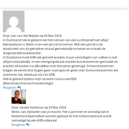
Door
Jan van der Reijden
op
05 Nov 2018
In Duitsland heb ik geleerd dat het nemen van een luciferproef niet altijd
betrouwbaar is. Beter is om een pincet te nemen. Met een pincet is de
elasticiteit van de getrokken draad gemakkelijk te testen en maakt de
diagnose betrouwbaarder.
In Duitsland moet AVB ook gemeld worden maar vernietigen van volken is niet
altijd noodzakelijk. In een reinigingsstraat worden kunstzwermen gemaakt en
worden de kasten na afkrabben met etsnatron gereinigd. De kunstzwermen
krijgen de eerste drie dagen geen raampjes en geen voer. De kunstzwermen die
overleven zijn absoluut vrij van AVB.
Heb ik geleerd tijdens mijn recente cursus voor BSV
(Bienenseuchensachverständige).
Reageren
Door
Jeroen Vorstman
op
29 Nov 2018
Beste Jan, bedankt voor je reactie. Het is jammer en onnodig dat in
Nederland bijenvolken worden gedood en het imkermateriaal wordt
vernietigd bij een AVB uitbraak!
Reageren