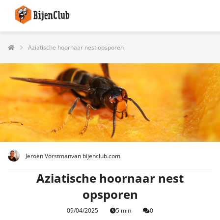
Aziatische hoornaar nest opsporen
Jeroen Vorstman
van
bijenclub.com
Aziatische hoornaar nest
opsporen
09/04/2025
5 min
0