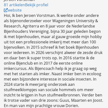
81 artikelen
Bekijk profiel
website
Hoi, Ik ben Jeroen Vorstman. Ik werkte onder andere
als bijenonderzoeker voor Wageningen University &
Research, Agriterra en 8 jaar voor de Nederlandse
Bijenhouders Vereniging. bijna 30 jaar geleden begon
ik met bijenhouden, maar al gauw groeide mijn hobby
uit tot een professionele imkerij met meer dan 100
bijenvolken. In 2015 schreef ik het boek Bijenhouden
voor iedereen. In 2026 verschijnt alweer de zesde druk
en daar ben ik super trots op. In 2016 startte ik de
online Bijenclub en in 2017 de eerste online
imkercursus. Als Bijencoach help ik je graag op weg
met het starten als imker. Naast imker ben in ecoloog
met een bijzondere interesse in sociale insecten. In
2024 starte ik meerjarig onderzoek aan
stuifmeelklompjes van sociale hommels om meer
inzicht te krijgen in hun stuifmeelbronnen. Verder ben
ik trotse vader van drie zoons: Guus, Maarten en Joost.
En man van mijn prachtige vrouw Dorien.