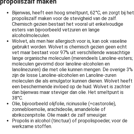
propoliszalf maken
Bijenwas, heeft een hoog smeltpunt, 62°C, en zorgt bij het
propoliszalf maken voor de stevigheid van de zalf.
Chemisch gezien bestaat het vooral uit enkelvoudige
esters van bijvoorbeeld vetzuren en lange
alcoholmoleculen.
Wolvet, als men hier allergisch voor is, kan ook vaseline
gebruikt worden. Wolvet is chemisch gezien geen echt
vet maar bestaat voor 97% uit verschillende wasachtige
lange organische moleculen (merendeels Lanoline-esters;
moleculen gevormd door lanoline-alcoholen en
lanolinezuren) die met olie kunnen mengen. De overige 3%
zijn de losse Lanoline-alcoholen en Lanoline-zuren
moleculen die als emulgator kunnen dienen. Wolvet heeft
een beschermende invloed op de huid. Wolvet is zachter
dan bijenwas maar steviger dan olie. Het smeltpunt is
38°C.
Olie, bijvoorbeeld olijfolie, ricinusolie (=castorolie),
zonnebloemolie, arachideolie, amandelolie of
abrikozenpitolie. Olie maakt de zalf smeuïger.
Propolis in alcohol (tinctuur) of propolispoeder, voor de
werkzame stoffen.