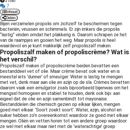
5 min
7
Inhoud
Delen
Bijen verzamelen propolis om zichzelf te beschermen tegen
bacteriën, virussen en schimmels. Er zijn imkers die propolis
“lastig” vinden omdat het plakkerig is. Daarom schrapen ze het
van de raampjes en gooien het weg. Maar propolis is heel
waardevol en je kunt makkelijk zelf propoliszalf maken.
Propoliszalf maken of propoliscrème? Wat is
het verschil?
Propoliszalf maken of propoliscrème beiden bevatten een
bestanddeel vet of olie. Maar crème bevat ook water en is
meestal iets ‘dunner’ of smeuïger. Water is lastig te mengen
met vet, denk maar aan olie en azijn op de sla. Crèmes bevatten
daarom vaak een emulgator zoals bijvoorbeeld bijenwas om het
mengsel homogeen en stabiel te houden, denk ook bijv. aan
eigeel dat de olie en azijn samenbindt tot mayonaise.
Bestanddelen die chemisch gezien op elkaar lijken, mengen
goed met elkaar. ‘Soort zoekt soort’. Water, azijn, alcohol en
suiker hebben zo’n overeenkomst waardoor ze goed met elkaar
mengen. Oliën en vetten horen tot een andere groep waardoor
ze wel met elkaar maar niet met de ‘waterachtige’ groep