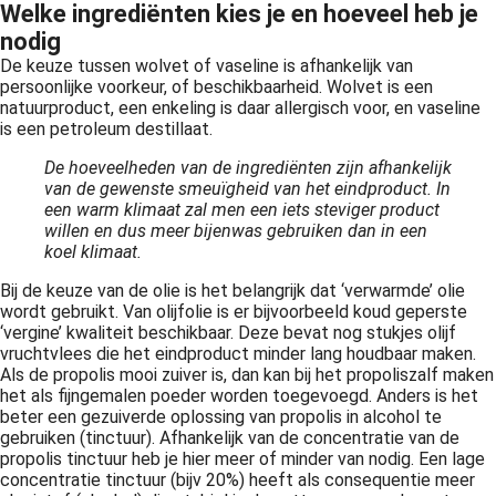
Welke ingrediënten kies je en hoeveel heb je
nodig
De keuze tussen wolvet of vaseline is afhankelijk van
persoonlijke voorkeur, of beschikbaarheid. Wolvet is een
natuurproduct, een enkeling is daar allergisch voor, en vaseline
is een petroleum destillaat.
De hoeveelheden van de ingrediënten zijn afhankelijk
van de gewenste smeuïgheid van het eindproduct. In
een warm klimaat zal men een iets steviger product
willen en dus meer bijenwas gebruiken dan in een
koel klimaat.
Bij de keuze van de olie is het belangrijk dat ‘verwarmde’ olie
wordt gebruikt. Van olijfolie is er bijvoorbeeld koud geperste
‘vergine’ kwaliteit beschikbaar. Deze bevat nog stukjes olijf
vruchtvlees die het eindproduct minder lang houdbaar maken.
Als de propolis mooi zuiver is, dan kan bij het propoliszalf maken
het als fijngemalen poeder worden toegevoegd. Anders is het
beter een gezuiverde oplossing van propolis in alcohol te
gebruiken (tinctuur). Afhankelijk van de concentratie van de
propolis tinctuur heb je hier meer of minder van nodig. Een lage
concentratie tinctuur (bijv 20%) heeft als consequentie meer