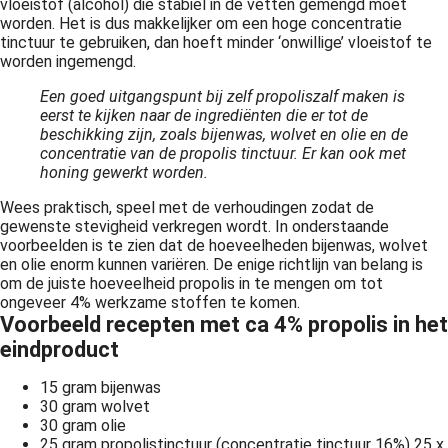
vloeistof (alcohol) die stabiel in de vetten gemengd moet
worden. Het is dus makkelijker om een hoge concentratie
tinctuur te gebruiken, dan hoeft minder ‘onwillige’ vloeistof te
worden ingemengd.
Een goed uitgangspunt bij zelf propoliszalf maken is
eerst te kijken naar de ingrediënten die er tot de
beschikking zijn, zoals bijenwas, wolvet en olie en de
concentratie van de propolis tinctuur. Er kan ook met
honing gewerkt worden.
Wees praktisch, speel met de verhoudingen zodat de
gewenste stevigheid verkregen wordt. In onderstaande
voorbeelden is te zien dat de hoeveelheden bijenwas, wolvet
en olie enorm kunnen variëren. De enige richtlijn van belang is
om de juiste hoeveelheid propolis in te mengen om tot
ongeveer 4% werkzame stoffen te komen.
Voorbeeld recepten met ca 4% propolis in het
eindproduct
15 gram bijenwas
30 gram wolvet
30 gram olie
25 gram propolistinctuur (concentratie tinctuur 16%) 25 x