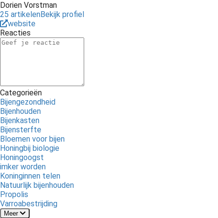
Dorien Vorstman
25 artikelen
Bekijk profiel
website
Reacties
Categorieën
Bijengezondheid
Bijenhouden
Bijenkasten
Bijensterfte
Bloemen voor bijen
Honingbij biologie
Honingoogst
imker worden
Koninginnen telen
Natuurlijk bijenhouden
Propolis
Varroabestrijding
Meer